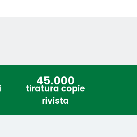
45.000
i
tiratura copie
l
rivista