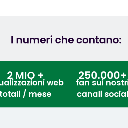
I numeri che contano:
2 MIO +
250.000+
ualizzazioni web
fan sui nostr
totali / mese
canali socia