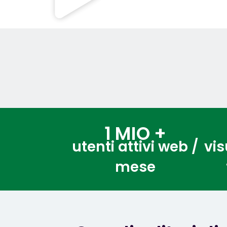
1 MIO +
utenti attivi web /
vis
mese