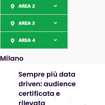
AREA 2
AREA 3
AREA 4
Milano
Sempre più data
driven: audience
certificata e
rilevata