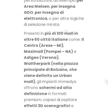
personalizzate, ad esempio
per
Area Nielsen
,
per insegna
GDO
,
per insegna di
elettronica
, o per altre logiche
di selezione mirata.
Presenti in
più di 100 mall in
oltre 50 città italiane
come:
Il
Centro (Arese – MI)
,
Maximall (Pompei – NA)
e
Adigeo (Verona)
,
Waltherpark (nella piazza
principale di Bolzano, che
viene definito un Urban
mall)
, gli impianti Immedya
offrono
schermi ad alta
definizione
in formati
premium, capaci di ospitare
effetti 3D scenografici
e