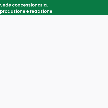
Sede concessionaria,
produzione e redazione
Via B. Quaranta, 29. 20141 Milano
+39 02 573717.1
info@prsmediagroup.it
Mezzi
Audio
Video
DOOH
Digital
Quotidiana